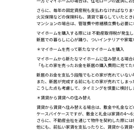
一方でマイホームの場合は、住宅ローンの返済にお
さらに、毎年の固定資産税も支払わなければなりま
火災保険などの保険料も、賃貸で暮らしていたとき
マンションの場合は、管理費や修繕積立費も必要に
マイホームを購入する際には 不動産取得税が発生
新居での暮らしに心が踊り、ついインテリアや家電
＊マイホームを売って新たなマイホームを購入
マイホームから新たなマイホームに住み替える場合
「もとの家を売ったお金を新居の購入費用に充てた
新居のお金を支払う段階でもとの家が売れていない
また、新居が完成する前にもとの家が売れてしまっ
こうした点も考慮して、タイミングを慎重に検討し
＊賃貸から賃貸への住み替え
賃貸から賃貸へ住み替える場合は、敷金や礼金など
ケースバイケースですが、敷金と礼金は家賃の4～
さらに、不動産会社を通じて物件を契約した際には
他にも、前払い家賃を支払ったりと、賃貸から賃貸