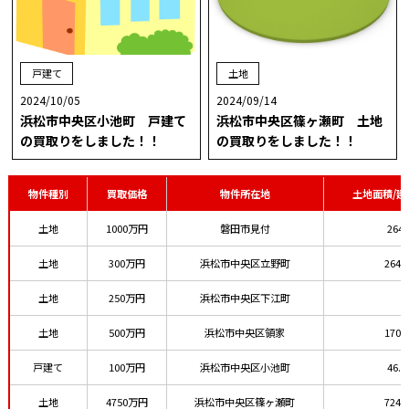
戸建て
土地
2024/10/05
2024/09/14
浜松市中央区小池町 戸建て
浜松市中央区篠ヶ瀬町 土地
の買取りをしました！！
の買取りをしました！！
物件種別
買取価格
物件所在地
土地面積/
土地
1000万円
磐田市見付
264
土地
300万円
浜松市中央区立野町
264.
土地
250万円
浜松市中央区下江町
-
土地
500万円
浜松市中央区領家
170.
戸建て
100万円
浜松市中央区小池町
46.
土地
4750万円
浜松市中央区篠ヶ瀬町
724.