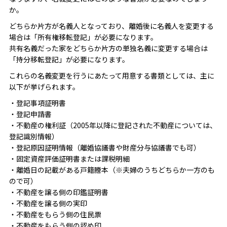
か。
どちらか片方が名義人となっており、離婚後に名義人を変更する
場合は「所有権移転登記」が必要になります。
共有名義だった家をどちらか片方の単独名義に変更する場合は
「持分移転登記」が必要になります。
これらの名義変更を行うにあたって用意する書類としては、主に
以下が挙げられます。
・登記事項証明書
・登記申請書
・不動産の権利証（2005年以降に登記された不動産については、
登記識別情報）
・登記原因証明情報（離婚協議書や財産分与協議書でも可）
・固定資産評価証明書または課税明細
・離婚日の記載がある戸籍謄本（※夫婦のうちどちらか一方のも
ので可）
・不動産を譲る側の印鑑証明書
・不動産を譲る側の実印
・不動産をもらう側の住民票
・不動産をもらう側の認め印