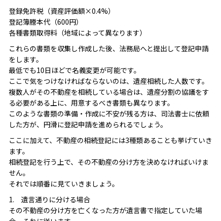
登録免許税（資産評価額×0.4%）
登記簿謄本代（600円）
各種書類取得料（地域によって異なります）
これらの書類を収集し作成した後、法務局へと提出して登記申請
をします。
最低でも10日ほどで名義変更が可能です。
ここで気をつけなければならないのは、遺産相続した人数です。
複数人がその不動産を相続している場合は、遺産分割の協議をす
る必要がある上に、用意するべき書類も異なります。
このような書類の準備・作成に不安が残る方は、司法書士に依頼
した方が、円滑に登記申請を進められるでしょう。
ここに加えて、不動産の相続登記には3種類あることも挙げていき
ます。
相続登記を行う上で、その不動産の分け方を決めなければいけま
せん。
それでは順番に見ていきましょう。
1. 遺言通りに分ける場合
その不動産の分け方を亡くなった方が遺言書で指定していた場
合、それに従います。