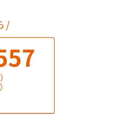
ら
557
土）
祝）