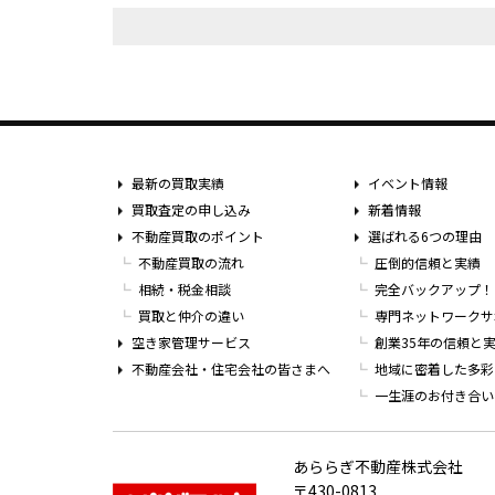
最新の買取実績
イベント情報
買取査定の申し込み
新着情報
不動産買取のポイント
選ばれる6つの理由
不動産買取の流れ
圧倒的信頼と実績
相続・税金相談
完全バックアップ！
買取と仲介の違い
専門ネットワークサ
空き家管理サービス
創業35年の信頼と
不動産会社・住宅会社の皆さまへ
地域に密着した多彩
一生涯のお付き合い
あららぎ不動産株式会社
〒430-0813