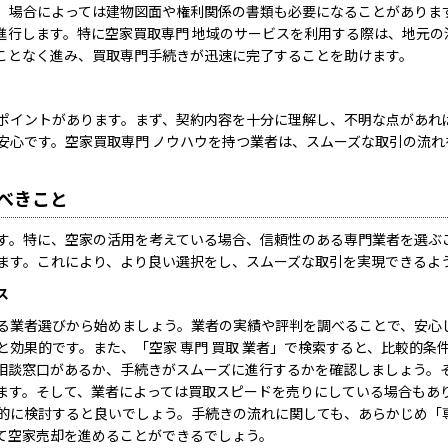
、場合によっては建物図面や権利関係の書類も必要になることがありま
進行します。特に空家買取専門 地域のサービスを利用する際は、地元
ことなく進み、買取専門手続きが迅速に完了することを助けます。
ポイントがあります。まず、契約内容を十分に理解し、不明な点があれ
安心です。空家買取専門 ノウハウを持つ業者は、スムーズな取引の流
。
べきこと
す。特に、空家の活用を考えている場合、信頼性のある専門業者を選ぶ
ます。これにより、より良い選択をし、スムーズな取引を実現できるよ
ス
る業者選びから始めましょう。業者の実績や評判を調べることで、安心し
効果的です。また、「空家 専門 買取 業者」で検索すると、比較的条
相談窓口があるか、手続きがスムーズに進行するかを確認しましょう。
す。そして、業者によっては買取スピードを売りにしている場合もありま
に検討すると良いでしょう。手続きの流れに関しても、あらかじめ「専門
て空家売却を進めることができるでしょう。