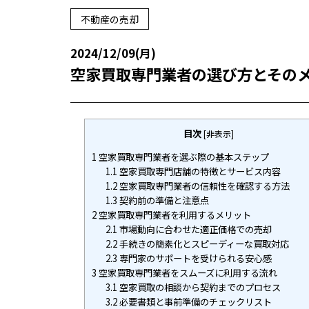
不動産の売却
2024/12/09(月)
空家買取専門業者の選び方とその
目次
[
非表示
]
1
空家買取専門業者を選ぶ際の基本ステップ
1.1
空家買取専門店舗の特徴とサービス内容
1.2
空家買取専門業者の信頼性を確認する方法
1.3
契約前の準備と注意点
2
空家買取専門業者を利用するメリット
2.1
市場動向に合わせた適正価格での売却
2.2
手続きの簡素化とスピーディーな買取対応
2.3
専門家のサポートを受けられる安心感
3
空家買取専門業者をスムーズに利用する流れ
3.1
空家買取の相談から契約までのプロセス
3.2
必要書類と事前準備のチェックリスト