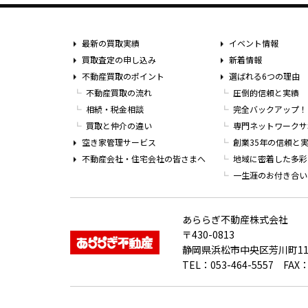
最新の買取実績
イベント情報
買取査定の申し込み
新着情報
不動産買取のポイント
選ばれる6つの理由
不動産買取の流れ
圧倒的信頼と実績
相続・税金相談
完全バックアップ！
買取と仲介の違い
専門ネットワークサ
空き家管理サービス
創業35年の信頼と
不動産会社・住宅会社の皆さまへ
地域に密着した多彩
一生涯のお付き合い
あららぎ不動産株式会社
〒430-0813
静岡県浜松市中央区芳川町11
TEL：053-464-5557 FAX：