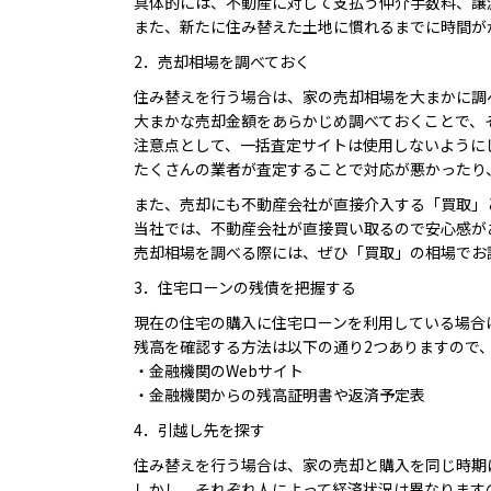
具体的には、不動産に対して支払う仲介手数料、譲
また、新たに住み替えた土地に慣れるまでに時間が
2．売却相場を調べておく
住み替えを行う場合は、家の売却相場を大まかに調
大まかな売却金額をあらかじめ調べておくことで、
注意点として、一括査定サイトは使用しないように
たくさんの業者が査定することで対応が悪かったり
また、売却にも不動産会社が直接介入する「買取」
当社では、不動産会社が直接買い取るので安心感が
売却相場を調べる際には、ぜひ「買取」の相場でお
3．住宅ローンの残債を把握する
現在の住宅の購入に住宅ローンを利用している場合
残高を確認する方法は以下の通り2つありますので
・金融機関のWebサイト
・金融機関からの残高証明書や返済予定表
4．引越し先を探す
住み替えを行う場合は、家の売却と購入を同じ時期
しかし、それぞれ人によって経済状況は異なります