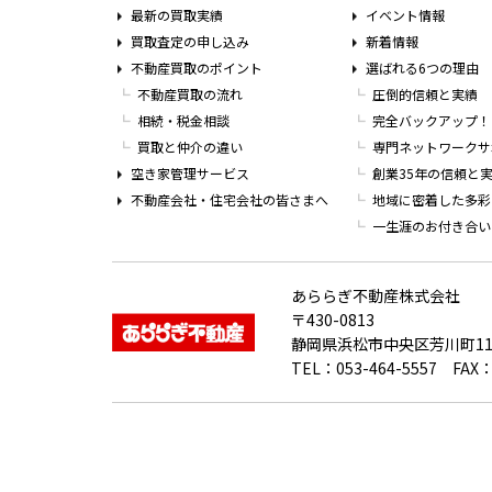
最新の買取実績
イベント情報
買取査定の申し込み
新着情報
不動産買取のポイント
選ばれる6つの理由
不動産買取の流れ
圧倒的信頼と実績
相続・税金相談
完全バックアップ！
買取と仲介の違い
専門ネットワークサ
空き家管理サービス
創業35年の信頼と
不動産会社・住宅会社の皆さまへ
地域に密着した多彩
一生涯のお付き合い
あららぎ不動産株式会社
〒430-0813
静岡県浜松市中央区芳川町11
TEL：053-464-5557 FAX：